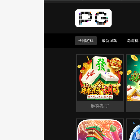
全部游戏
最新游戏
老虎机
麻将胡了