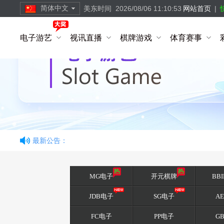
简体中文
美东时间
2026/08/06 11:10:54
网站首页
|
繁體中文
电子游艺
视讯直播
棋牌游戏
体育赛事
简体中文
English
最新公告：
MG电子
开元棋牌
BB
JDB电子
SG电子
A
FC电子
PP电子
G